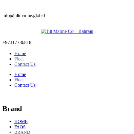
info@tiltmarine.global
+97317786818
Home
Fleet
Contact Us
Home
Fleet
Contact Us
Brand
HOME
FAQS
BRAND